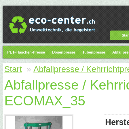
Star
PET-Flaschen-Presse
Dosenpresse
Tubenpresse
Abfallpre
Start
»
Abfallpresse / Kehrricht
Abfallpresse / Kehrri
ECOMAX_35
Herste